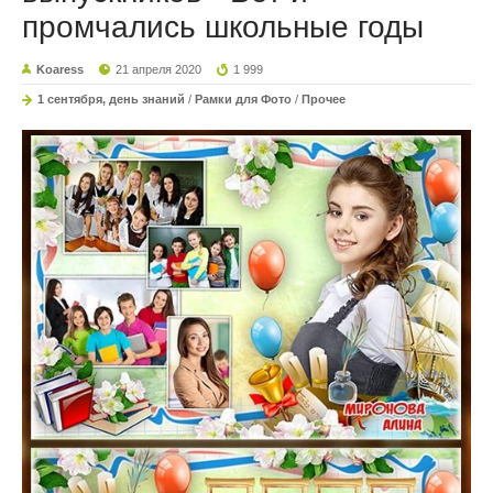
промчались школьные годы
Koaress
21 апреля 2020
1 999
1 сентября, день знаний
/
Рамки для Фото
/
Прочее