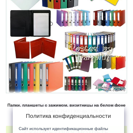
Папки, планшеты с зажимом, визитницы на белом фоне
103 Jpg | 2543 x 2543 | 300 dpi | 135 MB
Политика конфиденциальности
Подборка: Tramplin
Сайт использует идентификационные файлы
СКАЧАТЬ / ПРОСМОТРЕТЬ