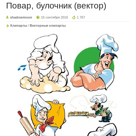
Повар, булочник (вектор)
shadowmoon
15 сентября 2016
1 767
Клипарты
/
Векторные клипарты