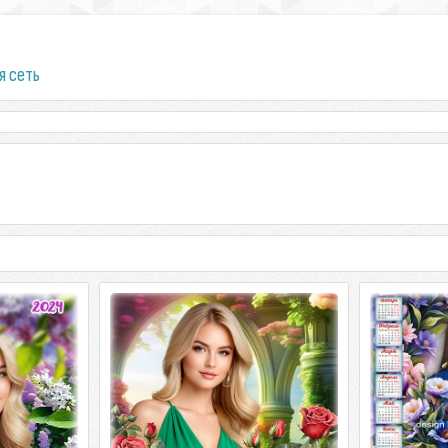
я сеть
 год к Дню
Календарь на 2024 год - Розы в
Календарь 
День Рождения
для самой м
4 года ко дню
С33_[/center] Календаря на 2024 год -
С33_[/center
большой, PNG
Дни Рождения PSD большой, PNG |
Новости дл
а
4961x3508 | 300 точек на дюйм
чудесной PSD