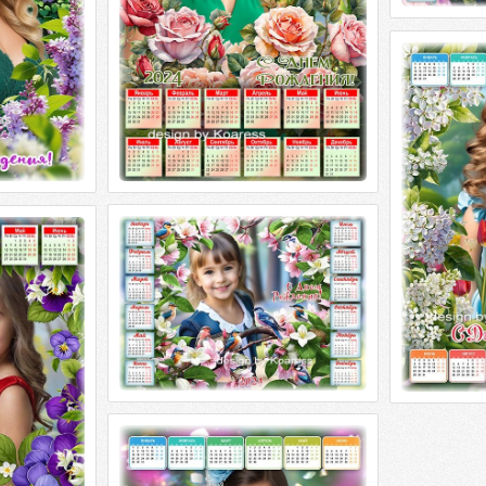
Календарь н
Дню Рожд
букет
Календ на 20
Рождения - 
многоцветный
Календарь на 2024 год для детей к
 для детей -
Дню Рождения - Птичьи истории
ства
(10 птичек)
для детей -
Календарь на 2024 год для детей ко
етства PSD
Дню Рождения - Птичьи истории (10
x3508 | 300
птичек) PSD многоцветный, PNG
Календарь на 2024 год для детей -
Поздравляю с Днем Рождения
Календарь на 2024 год для детей -