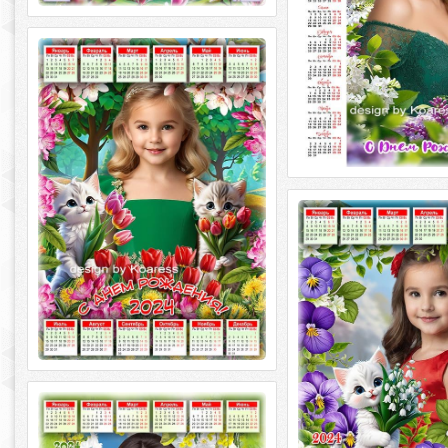
Календарь на 2024 год для детей к
Дню Рождения - Котята
Календ на 2024 год для детей ко Дню
Рождения - Котята PSD
многоцветный, PNG | 4961x3508 | 300
точек
Календарь на 2024 год
Любимый праздник дет
Календ на 2024 год 
Любимый праздник д
многоцветный, PNG | 4961
Календарь на 2024 год - 8 Марта
Календарь на 2024 год - 8 Марта PSD
многослойный, PNG | 4961x3508 | 300