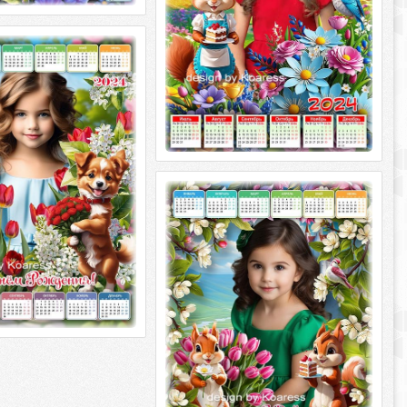
а 2024 год для детей к
ения - Праздничный
24 год для детей ко Дню
Праздничный букет PSD
, PNG | 4961x3508
Календарь на 2024 год для детей -
Тортик к Дню Рождения
Календ на 2024 год для детей - Тортик
ко дню Рождения PSD многоцветный,
PNG | 4961x3508 | 300 точек