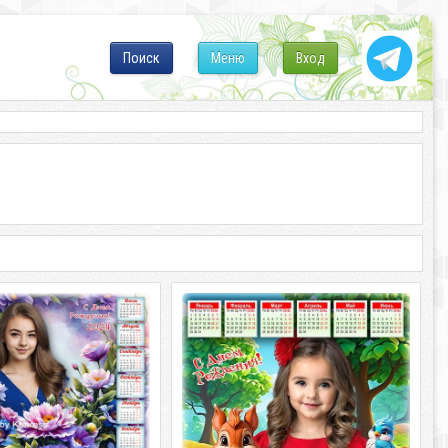
Поиск
Меню
Вход
на 2024 год - Цветы
Календарь на 2024 год для детей -
илой и чудесной
Угощение в День Рождения
] Календарь на 2024 год -
С33_[/center] Январь 2024 года для
я молодой девушки и
детей - Согласие в День Рождения
 файл большой |
PSD большой, PNG | 4961x3508 |