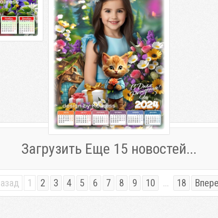
Поздравляю с Днем Рождения PSD
многослойный | 4961x3508 | 300 dpi
Загрузить Еще 15 новостей...
азад
1
2
3
4
5
6
7
8
9
10
...
18
Впер