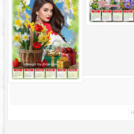
dpi Автор: Koaress
Н