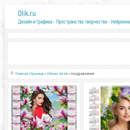
0lik.ru
Дизайн и Графика - Пространство творчества - Нейронна
Главная страница
»
Облако тегов
» поздравления
Календарь на 2024 год к Дню
Календарь на 2024
Рождения - Магнолии
Рождения - Сирень
С33_[/center] Календаря на 2024 год
С33_[/center] Январь 202
ко дню Рождения - Магнолии PSD
Рождения - Сирень PSD 
большой, PNG | 4961x3508 | 300
| 4961x3508 | 300 точек н