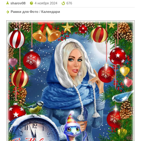
sharov08
4 ноября 2024
676
Рамки для Фото
/
Календари