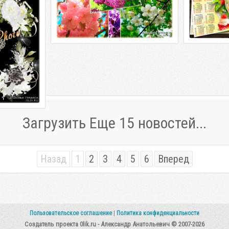
ном фоне -
D | 300 dpi |
р: Фотка
Загрузить Еще 15 новостей...
Назад
1
2
3
4
5
6
Вперед
Пользовательское соглашение
|
Политика конфиденциальности
Создатель проекта 0lik.ru - Александр Анатольевич © 2007-2026