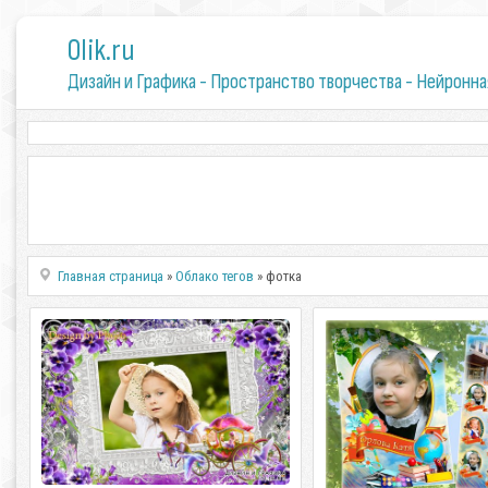
0lik.ru
Дизайн и Графика - Пространство творчества - Нейронна
Главная страница
»
Облако тегов
» фотка
Детская рамка для девочки -
Виньетка для выпускн
Анютины глазки для принцессы
Виньетка для выпускн
Детская рамка для девочки -
PSD, послойно | 300 dpi |
Анютины глазки для принцессы PSD |
91 мб Автор: Фотка
300 dpi | 2362 x 3543 | 80 мб