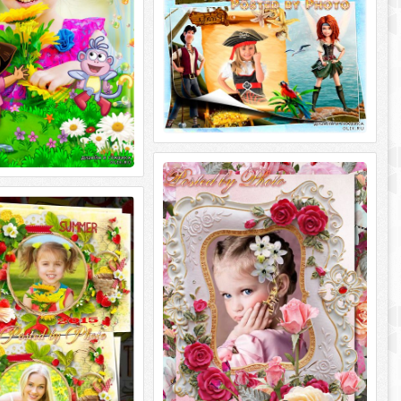
Романтическая рамка для фото -
Винтаж
рамка на 2015 год -
Романтическая рамка для фото -
ника
Винтаж PSD | 300 dpi | 2362 x 3543 | 77
мка на 2015 год - Спелая
мб Автор: Фотка
| 300 dpi | 5315 x 3543 |
: Фотка