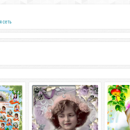
я сеть
иков школы
Рамка для фото - Лёгкий винтаж
Детская ра
путешестве
иков школы 2
Рамка для фото - Лёгкий винтаж PSD |
 2362 x 3543 |
300 dpi | 2362 x 3543 | 71 мб Автор:
Детская ра
Фотка
путешествен
300 dpi | 23
Фотка