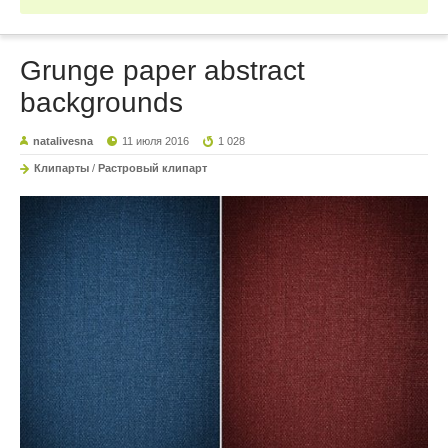
Grunge paper abstract
backgrounds
natalivesna
11 июля 2016
1 028
Клипарты
/
Растровый клипарт