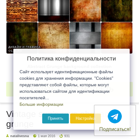
Политика конфиденциальности
Abstract Grunge background collection
Сайт использует идентификационные файлы
34 JPEG / ~4000 x 3000 / 255,4 Mb
cookies для хранения информации. "Cookies"
представляют собой файлы, которые могут
СКАЧАТЬ / ПРОСМОТРЕТЬ
использоваться сайтом для идентификации
посетителей...
Больше информации
Vintage sun's rays abstract
Принять
Настройка
grunge
Подписаться!
natalivesna
1 мая 2016
931