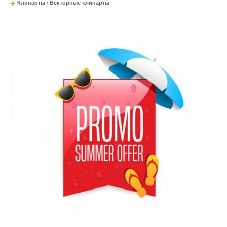
Клипарты
/
Векторные клипарты