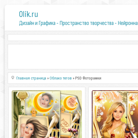
0lik.ru
Дизайн и Графика - Пространство творчества - Нейронна
Главная страница
»
Облако тегов
» PSD Фоторамки
Рамка для фото - Ночное
Женская рамка для фо
вдохновение
ароматное лето
Рамка для фото - Ночное
Женская рамка для фо
вдохновение PSD+PNG | 2480x3508 |
ароматное лето PSD+PNG 
300dpi | 66 Мб Автор: sharov08
300dpi | 81 Мб Автор: sha