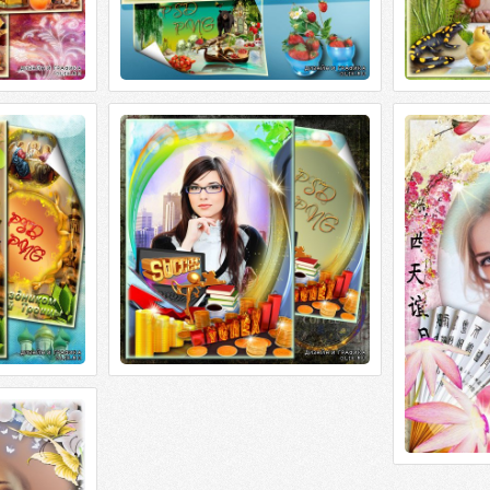
т в дом и он
Рамочка для фотошоп - Все
Рамка весен
 Фоторамка
невозможное - возможно!
сакуры
Рамочка для фотошоп - Все
Рамка весен
т в дом и он
невозможное - возможно! PSD+PNG |
сакуры PSD+P
оторамка для
2480x3508 | 300dpi | 74 Мб Автор:
113 Мб Автор
3508 |
 Весеннее
 Весеннее
 |
2480x3508 | 300dpi | 95 Мб Автор: