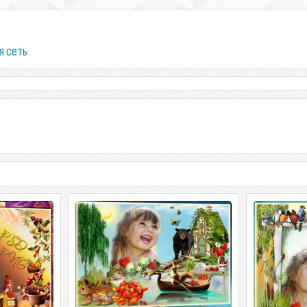
я сеть
то - пряное
Рамка для фото - Сказочная
Рамка дл
история о крепкой дружбе
отважный р
то - пряное
Рамка для фото - Сказочная история
Рамка дл
| 2480x3508 |
о крепкой дружбе PSD+PNG |
отважный расск
rov08
3508x2480 | 300dpi | 76 Мб Автор: