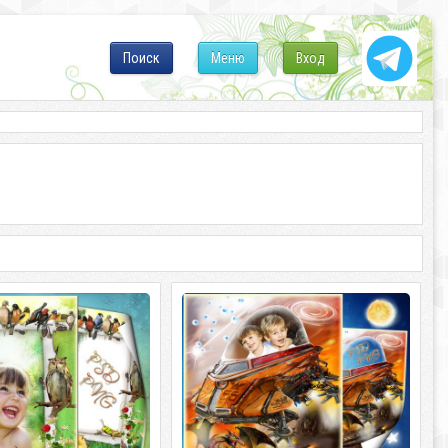
Поиск
Меню
Вход
я фото - Маленький
Рамка для фото - Фантастический
ассказчик
полёт в будущее
я фото - Маленький
Рамка для фото - Фантастический
азчик PSD+PNG |
полёт в будущее PSD+PNG | 2480x3508
2480x3508 | 300dpi | 63 Мб Автор:
| 300dpi | 61 Мб Автор: