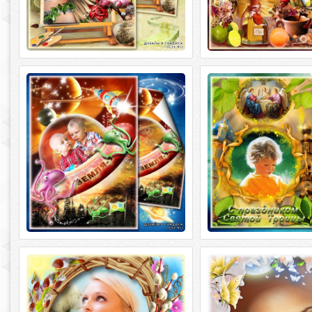
Детская рамка для фото - Юные
К нам Троица приходи
астронавты
наполнится добром -
для фотошоп
Детская рамка для фото - Юные
астронавты PSD+PNG | 2480x3508 |
К нам Троица приходи
300dpi | 62 Мб Автор: sharov08
наполнится добром - Ф
фотошоп PSD+PNG | 2480x
Рамка для фото - Скоро Пасха -
Рамка для фото -
запах воска запах теплых куличей
пробуждение природы
Рамка для фото - Скоро Пасха - запах
Рамка для фото -
воска запах теплых куличей PSD+PNG |
пробуждение природы PSD+PNG
2480x3508 | 300dpi |