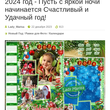
2024 год - Пусть с яркой ночи
начинается Счастливый и
Удачный год!
Lady_Marisa
22 декабря 2023
913
Новый Год
/
Рамки для Фото
/
Календари