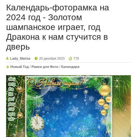
Календарь-фоторамка на
2024 год - Золотом
шампанское играет, год
Дракона к нам стучится в
дверь
Lady_Marisa
20 декабря 2023
778
Новый Год
/
Рамки для Фото
/
Календари