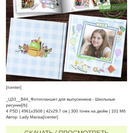
[/center]
_Ц33__В44_Фотопланшет для выпускников - Школьные
рисунки[/b]
4 PSD | 4961х3508 | 42х29,7 см | 300 точек на дюйм | 101 Мб
Автор: Lady Marisa[/center]
СКАЧАТЬ / ПРОСМОТРЕТЬ