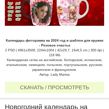
Календарь-фоторамка на 2024 год и шаблон для кружки
- Розовое счастье
2 PSD | 4961х3508; 2244x1004 | 42х29,7; 19x8,5 cm | 300 dpi |
118 Mb
Календарная сетка на английском, болгарском, испанском,
итальянском, немецком, польском, португальском, русском,
украинском и французском.
Автор: Lady Marisa
СКАЧАТЬ / ПРОСМОТРЕТЬ
Новогодний календарь на