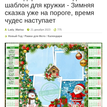
шаблон для кружки - Зимняя
сказка уже на пороге, время
чудес наступает
Lady_Marisa
21 декабря 2023
775
Новый Год
/
Рамки для Фото
/
Календари