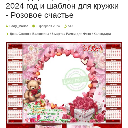
2024 год и шаблон для кружки
- Розовое счастье
Lady_Marisa
6 февраля 2024
547
День Святого Валентина
/
8 марта
/
Рамки для Фото
/
Календари