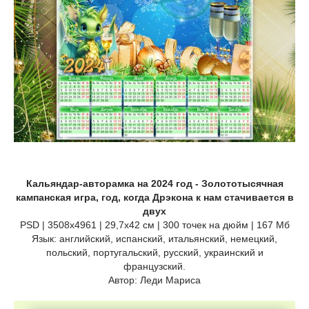
Кальяндар-авторамка на 2024 год - Золототысячная
кампанская игра, год, когда Дрэкона к нам стачивается в
двух
PSD | 3508х4961 | 29,7х42 см | 300 точек на дюйм | 167 Мб
Язык: английский, испанский, итальянский, немецкий,
польский, португальский, русский, украинский и
французский.
Автор: Леди Мариса