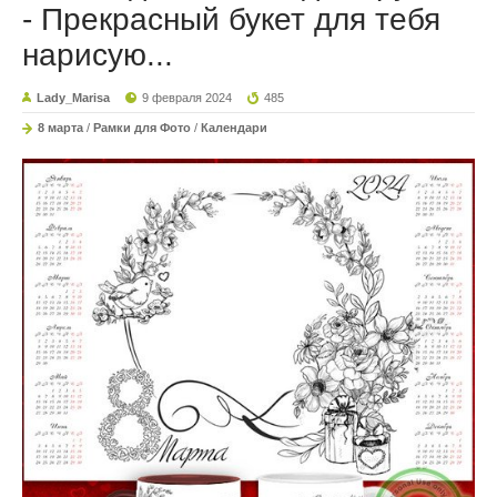
- Прекрасный букет для тебя
нарисую...
Lady_Marisa
9 февраля 2024
485
8 марта
/
Рамки для Фото
/
Календари