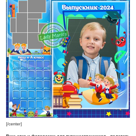
[/center]