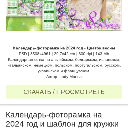
Календарь-фоторамка на 2024 год - Цветок весны
PSD | 3508х4961 | 29,7х42 cm | 300 dpi | 143 Mb
Календарная сетка на английском, болгарском, испанском,
итальянском, немецком, польском, португальском, русском,
украинском и французском.
Автор: Lady Marisa
СКАЧАТЬ / ПРОСМОТРЕТЬ
Календарь-фоторамка на
2024 год и шаблон для кружки