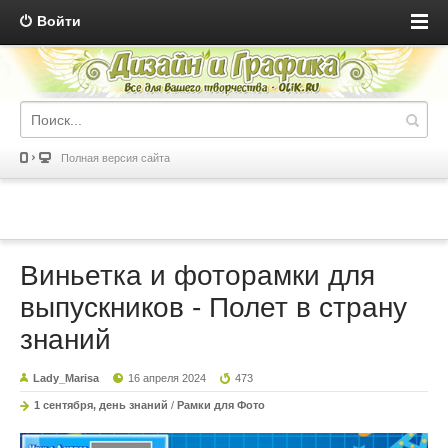
Войти
Полная версия сайта
Виньетка и фоторамки для
выпускников - Полет в страну
знаний
Lady_Marisa
16 апреля 2024
473
1 сентября, день знаний
/
Рамки для Фото