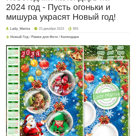
2024 год - Пусть огоньки и
мишура украсят Новый год!
Lady_Marisa
23 декабря 2023
855
Новый Год
/
Рамки для Фото
/
Календари