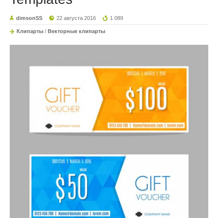
dimsonSS
22 августа 2016
1 089
Клипарты
/
Векторные клипарты