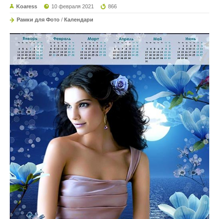
Koaress
10 февраля 2021
866
Рамки для Фото
/
Календари