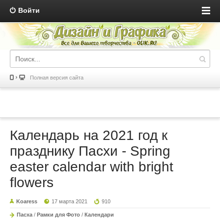
Войти
Полная версия сайта
Календарь на 2021 год к
празднику Пасхи - Spring
easter calendar with bright
flowers
Koaress
17 марта 2021
910
Пасха
/
Рамки для Фото
/
Календари