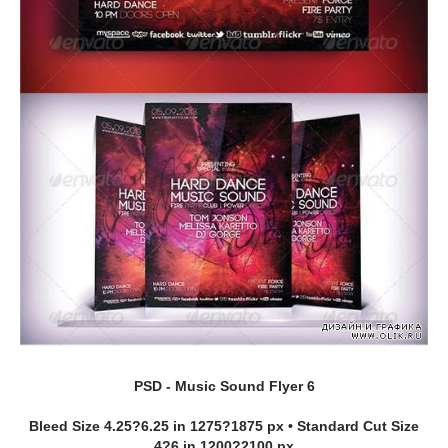
PSD - Music Sound Flyer 6
Bleed Size 4.25?6.25 in 1275?1875 px • Standard Cut Size
4?6 in 1200?2100 px