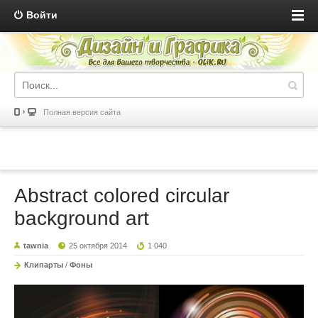
Войти
Полная версия сайта
Abstract colored circular
background art
tawnia
25 октября 2014
1 040
Клипарты
/
Фоны