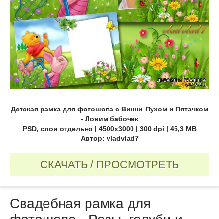
Детская рамка для фотошопа с Винни-Пухом и Пятачком
- Ловим бабочек
PSD, слои отдельно | 4500х3000 | 300 dpi | 45,3 MB
Автор: vladvlad7
СКАЧАТЬ / ПРОСМОТРЕТЬ
Свадебная рамка для