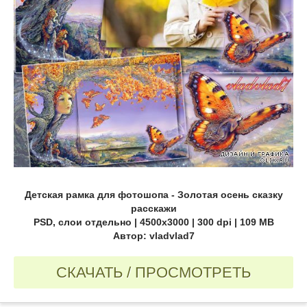
Детская рамка для фотошопа - Золотая осень сказку
расскажи
PSD, слои отдельно | 4500х3000 | 300 dpi | 109 MB
Автор: vladvlad7
СКАЧАТЬ / ПРОСМОТРЕТЬ