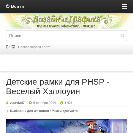
Войти
Полная версия сайта
Детские рамки для PHSP -
Веселый Хэллоуин
vladvlad7
6 октября 2014
1 421
Шаблоны для Фотошоп
/
Рамки для Фото