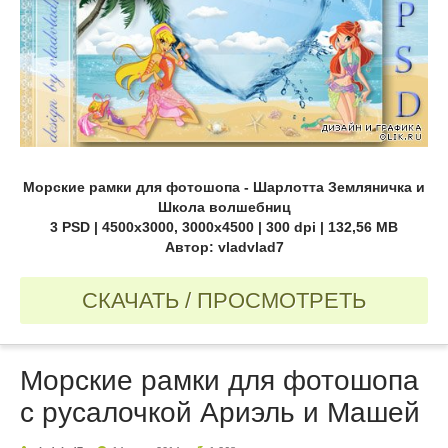
Морские рамки для фотошопа - Шарлотта Земляничка и
Школа волшебниц
3 PSD | 4500х3000, 3000х4500 | 300 dpi | 132,56 MB
Автор: vladvlad7
СКАЧАТЬ / ПРОСМОТРЕТЬ
Морские рамки для фотошопа
с русалочкой Ариэль и Машей