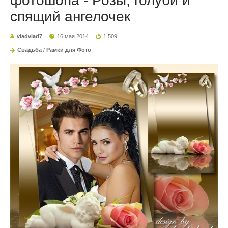
фотошопа - Розы, голуби и
спящий ангелочек
vladvlad7
16 мая 2014
1 509
Свадьба
/
Рамки для Фото