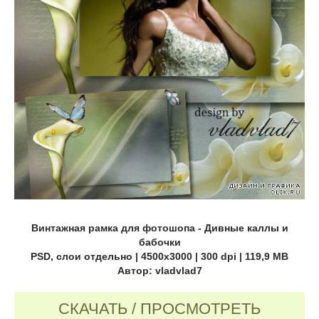
Винтажная рамка для фотошопа - Дивные каллы и
бабочки
PSD, слои отдельно | 4500х3000 | 300 dpi | 119,9 MB
Автор: vladvlad7
СКАЧАТЬ / ПРОСМОТРЕТЬ