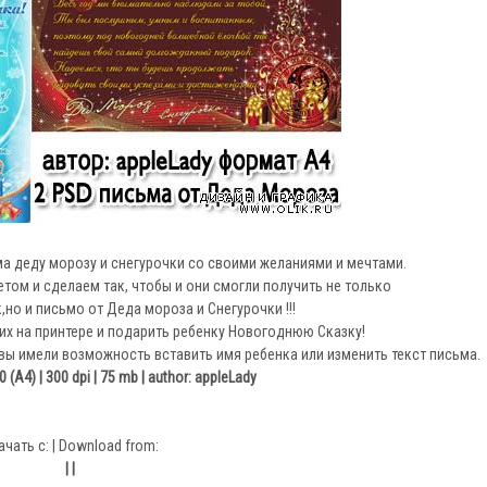
ма деду морозу и снегурочки со своими желаниями и мечтами.
том и сделаем так, чтобы и они смогли получить не только
о и письмо от Деда мороза и Снегурочки !!!
их на принтере и подарить ребенку Новогоднюю Сказку!
вы имели возможность вставить имя ребенка или изменить текст письма.
(A4) | 300 dpi | 75 mb | author: appleLady
ачать с: | Download from:
| |