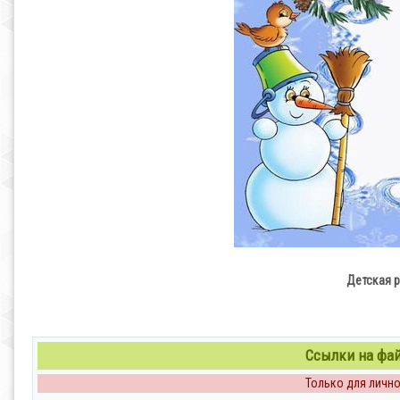
Детская 
Ссылки на файл
Только для личног