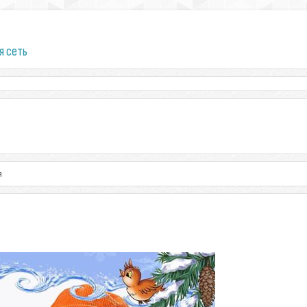
я сеть
я