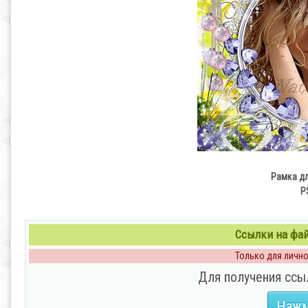
Рамка д
PS
Ссылки на файл
Только для личног
Для получения ссы
Нажм