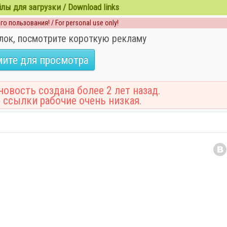
ы для загрузки / Download links
о пользования! / For personal use only!
лок, посмотрите короткую рекламу
ите для просмотра
овость создана более 2 лет назад.
 ссылки рабочие очень низкая.