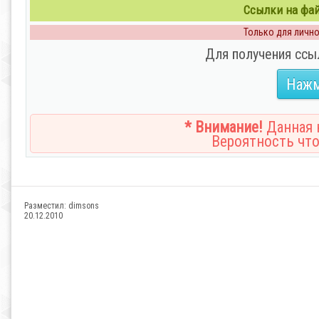
Ссылки на файл
Только для личног
Для получения ссы
Нажм
* Внимание!
Данная н
Вероятность что
Разместил:
dimsons
20.12.2010