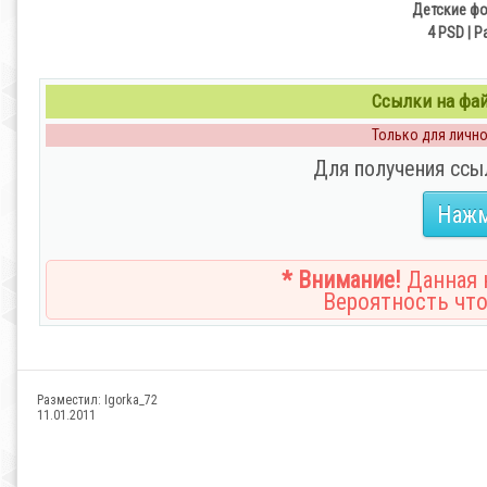
Детские фо
4 PSD | Р
Ссылки на файл
Только для личног
Для получения ссы
Нажм
* Внимание!
Данная н
Вероятность что
Разместил:
Igorka_72
11.01.2011