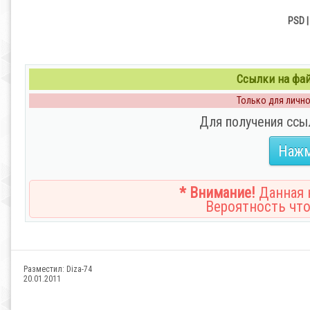
PSD |
Ссылки на файл
Только для личног
Для получения ссы
Нажм
* Внимание!
Данная н
Вероятность что
Разместил:
Diza-74
20.01.2011