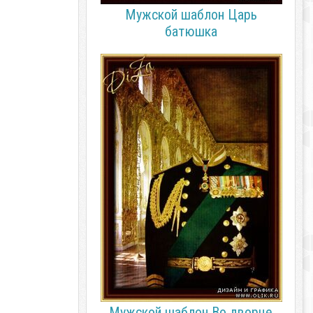
Мужской шаблон Царь
батюшка
Мужской шаблон Во дворце