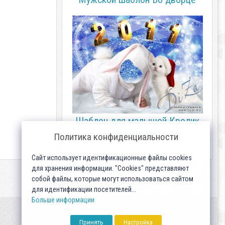
Шаблон для малышей Кролик
и котенок
Политика конфиденциальности
Сайт использует идентификационные файлы cookies
для хранения информации. "Cookies" представляют
собой файлы, которые могут использоваться сайтом
для идентификации посетителей...
Больше информации
Принять
Настройка