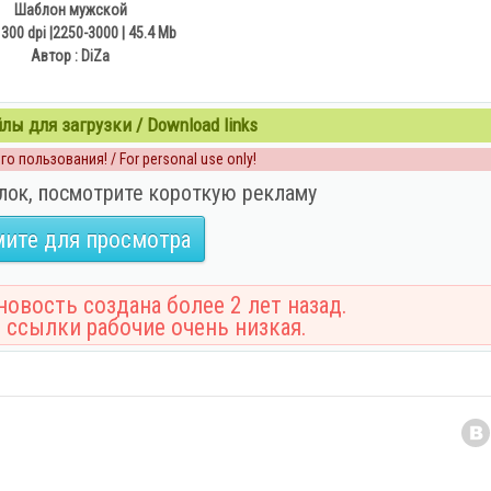
Шаблон мужской
 300 dpi |2250-3000 | 45.4 Mb
Автор : DiZa
ы для загрузки / Download links
о пользования! / For personal use only!
лок, посмотрите короткую рекламу
ите для просмотра
овость создана более 2 лет назад.
 ссылки рабочие очень низкая.