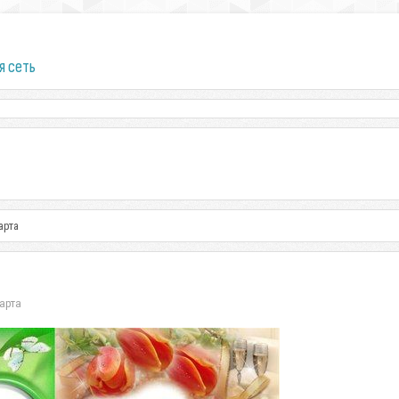
я сеть
арта
арта