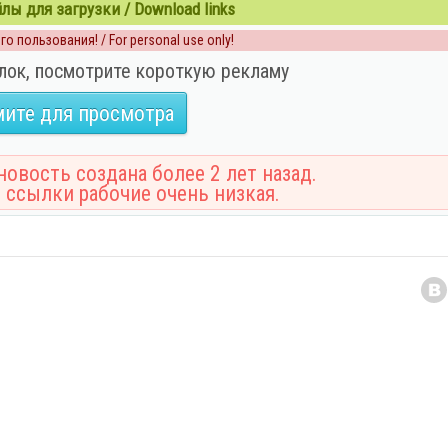
ы для загрузки / Download links
о пользования! / For personal use only!
лок, посмотрите короткую рекламу
ите для просмотра
овость создана более 2 лет назад.
 ссылки рабочие очень низкая.