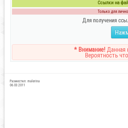
Ссылки на файл
Только для личног
Для получения ссы
Нажм
* Внимание!
Данная н
Вероятность что
Разместил:
malerina
06.03.2011