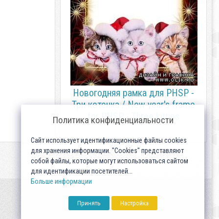
Новогодняя рамка для PHSP -
Три котенка / New year's frame
for PHSP - Three kitties
Политика конфиденциальности
Сайт использует идентификационные файлы cookies
для хранения информации. "Cookies" представляют
собой файлы, которые могут использоваться сайтом
для идентификации посетителей...
Больше информации
Принять
Настройка