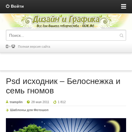
Войти
Полная версия сайта
Psd исходник – Белоснежка и
семь гномов
tramplin
28 мая 2011
1 812
Шаблоны для Фотошоп