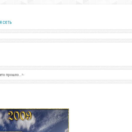
я сеть
ето прошло...=-