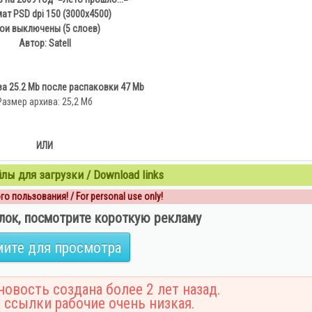
т PSD dpi 150 (3000х4500)
ои выключены (5 слоев)
Автор: Satell
а 25.2 Mb после распаковки 47 Mb
Размер архива: 25,2 Мб
ИЛИ
ы для загрузки / Download links
о пользования! / For personal use only!
лок, посмотрите короткую рекламу
ите для просмотра
овость создана более 2 лет назад.
 ссылки рабочие очень низкая.