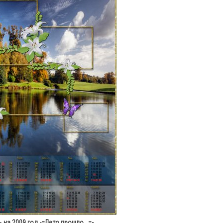
 на 2009 год -=Лето прошло...=-