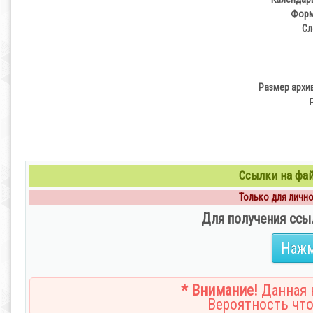
Форма
Сл
Размер архив
Ссылки на файл
Только для личног
Для получения ссы
Нажм
* Внимание!
Данная н
Вероятность что