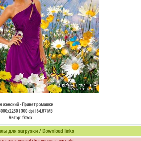
 женский - Привет ромашки
3000x2250 | 300 dpi | 64,87 MB
Автор: fktrcx
ы для загрузки / Download links
о пользования! / For personal use only!