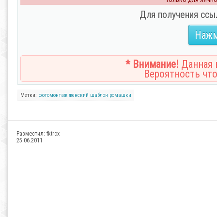
Для получения ссы
Нажм
* Внимание!
Данная н
Вероятность что
Метки:
фотомонтаж
женский шаблон
ромашки
Разместил:
fktrcx
25.06.2011