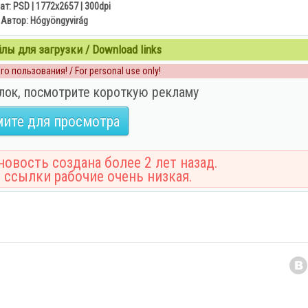
т: PSD | 1772x2657 | 300dpi
Автор: Hógyöngyvirág
ы для загрузки / Download links
о пользования! / For personal use only!
лок, посмотрите короткую рекламу
ите для просмотра
овость создана более 2 лет назад.
 ссылки рабочие очень низкая.