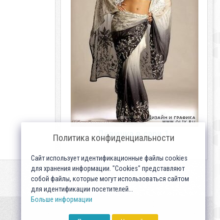
Девушка в сари 1.
Политика конфиденциальности
Сайт использует идентификационные файлы cookies
для хранения информации. "Cookies" представляют
собой файлы, которые могут использоваться сайтом
для идентификации посетителей...
Больше информации