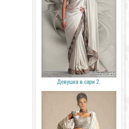
Девушка в сари 2.