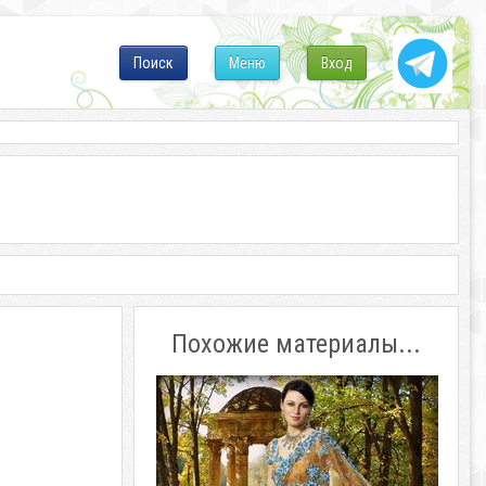
Поиск
Меню
Вход
Похожие материалы...