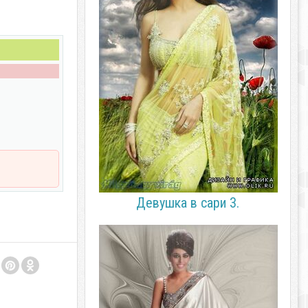
Девушка в сари 3.