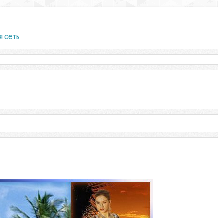
я сеть