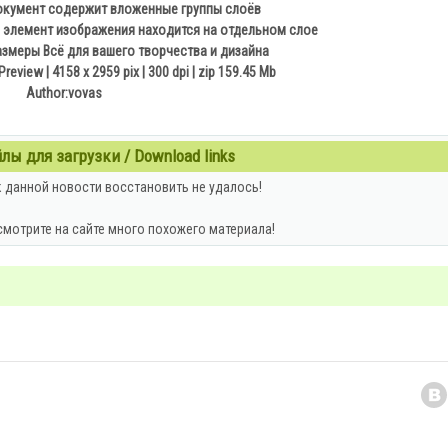
кумент содержит вложенные группы слоёв
 элемент изображения находится на отдельном слое
азмеры Всё для вашего творчества и дизайна
Preview | 4158 x 2959 pix | 300 dpi | zip 159.45 Mb
Author:vovas
ы для загрузки / Download links
 данной новости восстановить не удалось!
смотрите на сайте много похожего материала!