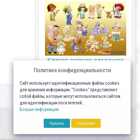
Клипарт детишек для вашего
творчества
Политика конфиденциальности
Сайт использует идентификационные файлы cookies
для хранения информации. "Cookies" представляют
собой файлы, которые могут использоваться сайтом
для идентификации посетителей...
Больше информации
Принять
Настройка