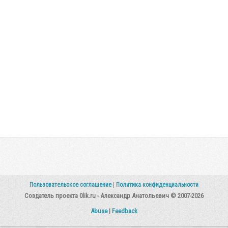
Пользовательское соглашение
|
Политика конфиденциальности
Создатель проекта 0lik.ru - Александр Анатольевич © 2007-2026
Abuse
|
Feedback