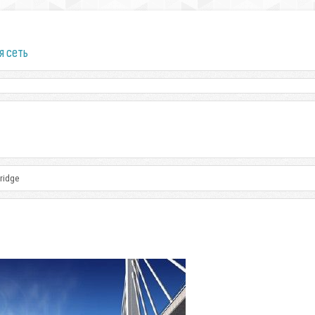
я сеть
bridge