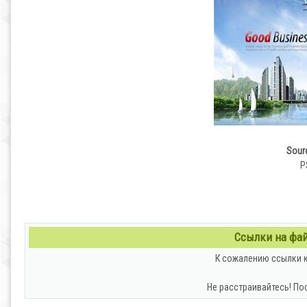
Sourc
P
Ссылки на файл
К сожалению ссылки к
Не расстраивайтесь! По