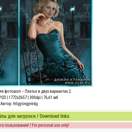
я фотошоп – Платье в двух вариантах 2.
SD | 1772x2657 | 300dpi | 76,61 мб
Автор: Hógyöngyvirág
ы для загрузки / Download links
о пользования! / For personal use only!