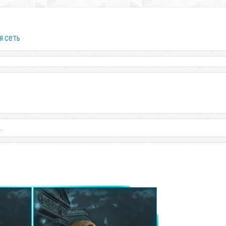
я сеть
.