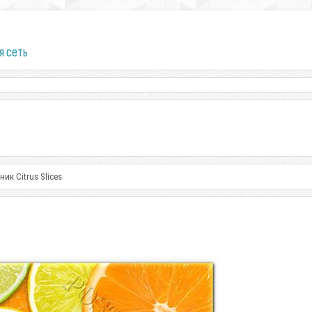
я сеть
к Citrus Slices