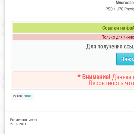
Многослой
PSD + JPG Previe
Ссылки на файл
Только для личног
Для получения ссы
Нажм
* Внимание!
Данная н
Вероятность что
Метки:
citrus
Разместил:
vovas
27.09.2011