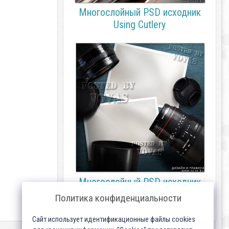
Многослойный PSD исходник
Using Cutlery
Многослойный PSD исходник
Get The Picture
Политика конфиденциальности
Сайт использует идентификационные файлы cookies