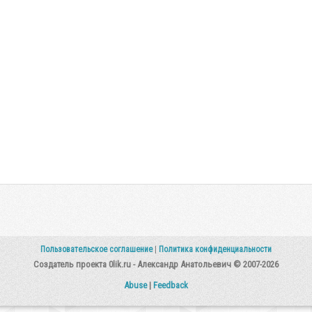
Пользовательское соглашение
|
Политика конфиденциальности
Создатель проекта 0lik.ru - Александр Анатольевич © 2007-2026
Abuse
|
Feedback