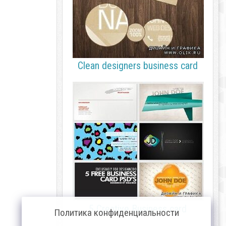
Clean designers business card
5 Creative Business card
Политика конфиденциальности