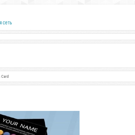
я сеть
s Card