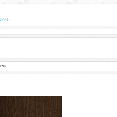
я сеть
 PSD