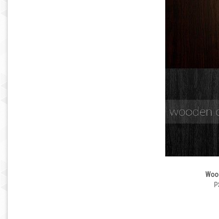
Wood
P