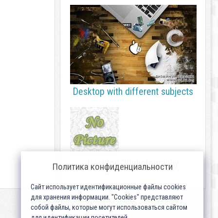
Desktop with different subjects
Desktop 20photography
Политика конфиденциальности
Сайт использует идентификационные файлы cookies
для хранения информации. "Cookies" представляют
собой файлы, которые могут использоваться сайтом
для идентификации посетителей...