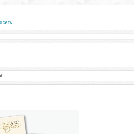
я сеть
rd