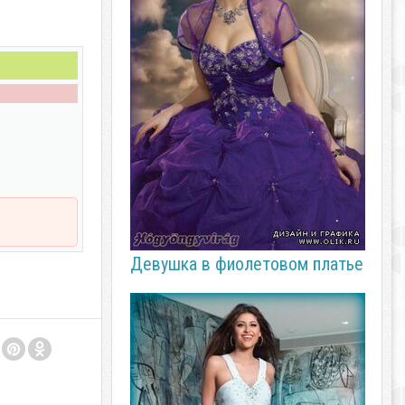
Девушка в фиолетовом платье