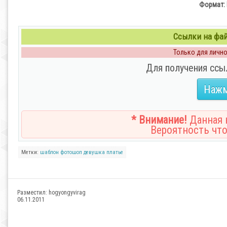
Формат: P
Ссылки на файл
Только для личног
Для получения ссы
Нажм
* Внимание!
Данная н
Вероятность что
Метки:
шаблон
фотошоп
девушка
платье
Разместил:
hogyongyvirag
06.11.2011