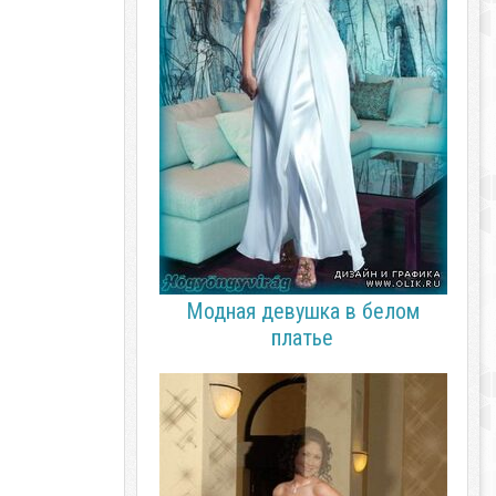
Модная девушка в белом
платье