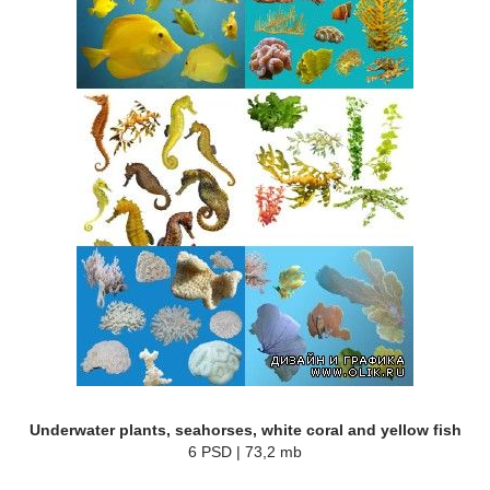
Underwater plants, seahorses, white coral and yellow fish
6 PSD | 73,2 mb