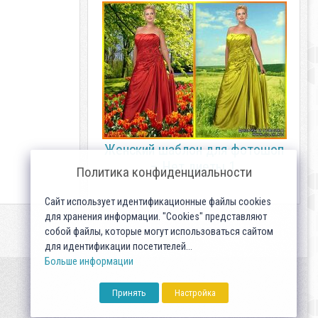
Женский шаблон для фотошоп
– Нет диеты 1.
Политика конфиденциальности
Сайт использует идентификационные файлы cookies
для хранения информации. "Cookies" представляют
собой файлы, которые могут использоваться сайтом
для идентификации посетителей...
Больше информации
Принять
Настройка