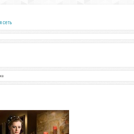
я сеть
ка