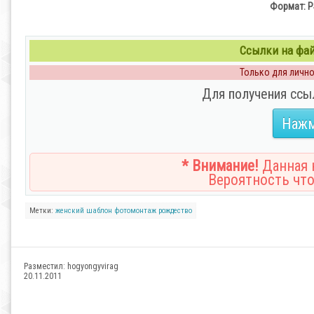
Формат: PS
Ссылки на файл
Только для личног
Для получения ссы
Нажм
* Внимание!
Данная н
Вероятность что
Метки:
женский
шаблон
фотомонтаж
рождество
Разместил:
hogyongyvirag
20.11.2011