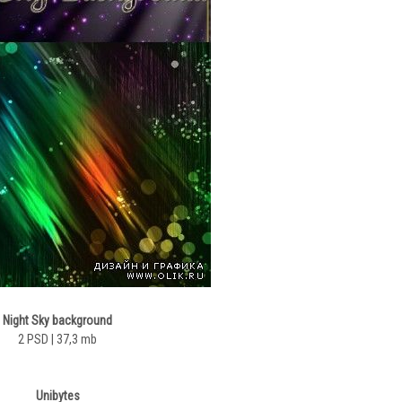
Night Sky background
2 PSD | 37,3 mb
Unibytes