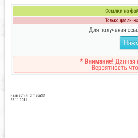
Ссылки на файл
Только для личног
Для получения ссы
Нажм
* Внимание!
Данная н
Вероятность что
Разместил:
dimsonSS
28.11.2011