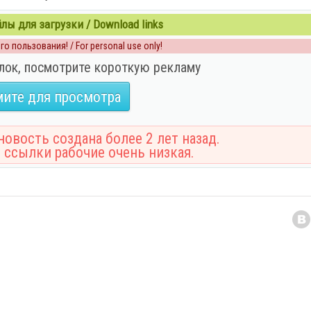
ы для загрузки / Download links
о пользования! / For personal use only!
лок, посмотрите короткую рекламу
ите для просмотра
овость создана более 2 лет назад.
 ссылки рабочие очень низкая.