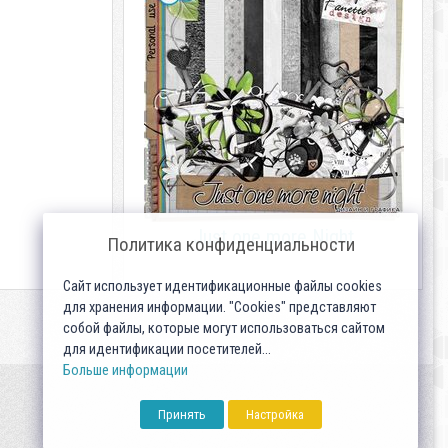
Just one more Night
Политика конфиденциальности
Сайт использует идентификационные файлы cookies
для хранения информации. "Cookies" представляют
собой файлы, которые могут использоваться сайтом
для идентификации посетителей...
Больше информации
Принять
Настройка