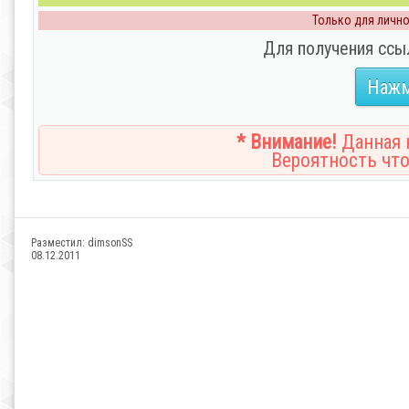
Только для личног
Для получения ссы
Нажм
* Внимание!
Данная н
Вероятность что
Разместил:
dimsonSS
08.12.2011