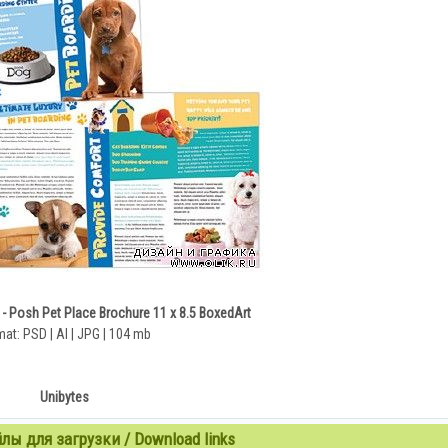
- Posh Pet Place Brochure 11 x 8.5 BoxedArt
at: PSD | AI | JPG | 104 mb
Unibytes
ы для загрузки / Download links