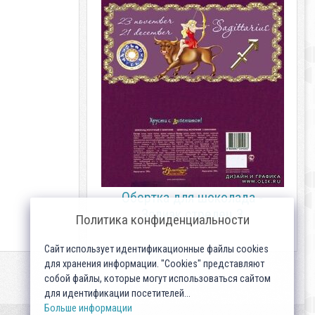
Обертка для шоколада -
Зодиак стрелец 3
Политика конфиденциальности
Сайт использует идентификационные файлы cookies
для хранения информации. "Cookies" представляют
собой файлы, которые могут использоваться сайтом
для идентификации посетителей...
Больше информации