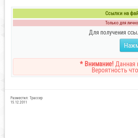
Ссылки на файл
Только для личног
Для получения ссы
Нажм
* Внимание!
Данная н
Вероятность что
Разместил:
Трассер
15.12.2011