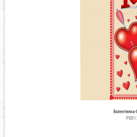
Валентинка-О
PSD l 