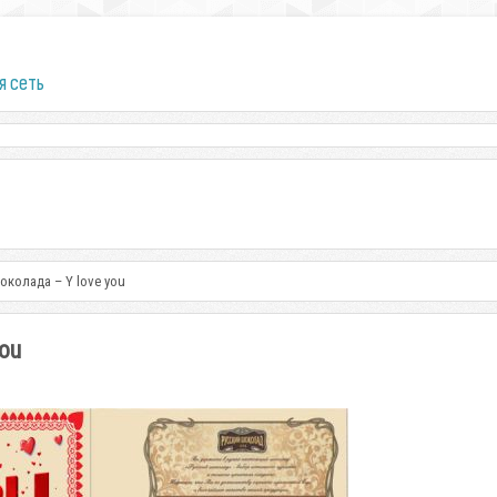
я сеть
околада – Y love you
ou