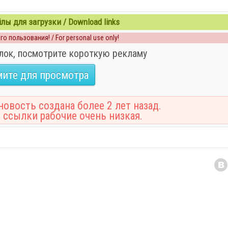
ы для загрузки / Download links
о пользования! / For personal use only!
лок, посмотрите короткую рекламу
ите для просмотра
овость создана более 2 лет назад.
 ссылки рабочие очень низкая.