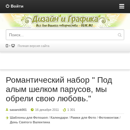
Войти
Полная версия сайта
Романтический набор " Под
алым шелком парусов, мы
обрели свою любовь."
saxarok001
16 декабря 2011
1 301
Шаблоны для Фотошоп
/
Календари
/
Рамки для Фото
/
Фотомонтаж
/
День Святого Валентина