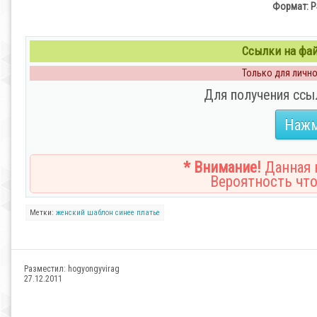
Формат: PS
Ссылки на файл
Только для личног
Для получения ссы
Нажм
* Внимание!
Данная н
Вероятность что
Метки:
женский
шаблон
синее
платье
Разместил:
hogyongyvirag
27.12.2011