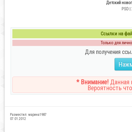
Детский новог
PSD | 
Ссылки на файл
Только для личног
Для получения ссы
Нажм
* Внимание!
Данная н
Вероятность что
Разместил:
марина1987
07.01.2012