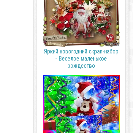
Яркий новогодний скрап-набор
- Веселое маленькое
рождество