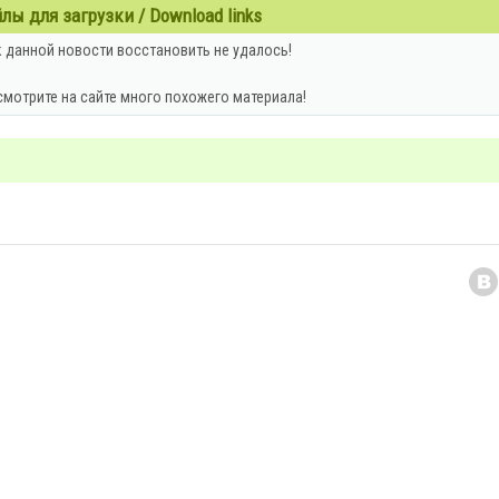
ы для загрузки / Download links
 данной новости восстановить не удалось!
смотрите на сайте много похожего материала!