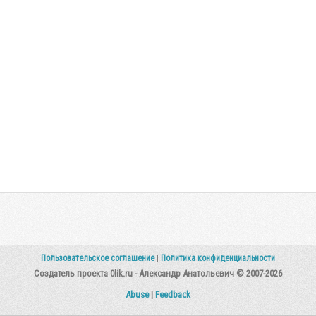
Пользовательское соглашение
|
Политика конфиденциальности
Создатель проекта 0lik.ru - Александр Анатольевич © 2007-2026
Abuse
|
Feedback