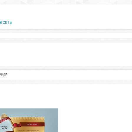
я сеть
 PHSP