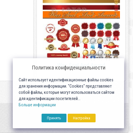
Wax Seal And Award
Политика конфиденциальности
Сайт использует идентификационные файлы cookies
для хранения информации. "Cookies" представляют
собой файлы, которые могут использоваться сайтом
для идентификации посетителей...
Больше информации
Принять
Настройка