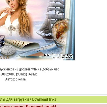
скников - В добрый путь и в добрый час
 6000х4000 (300dpi) | 68 Mb
Автор: o-lenka
ы для загрузки / Download links
о пользования! / For personal use only!