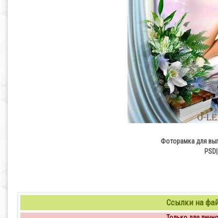
Фоторамка для выпу
PSD|
Ссылки на файл
Только для личног