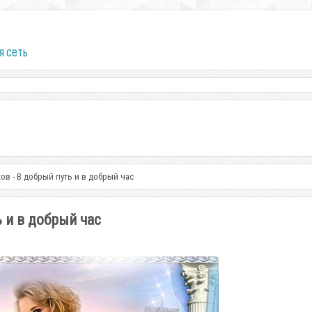
я сеть
в - В добрый путь и в добрый час
 и в добрый час