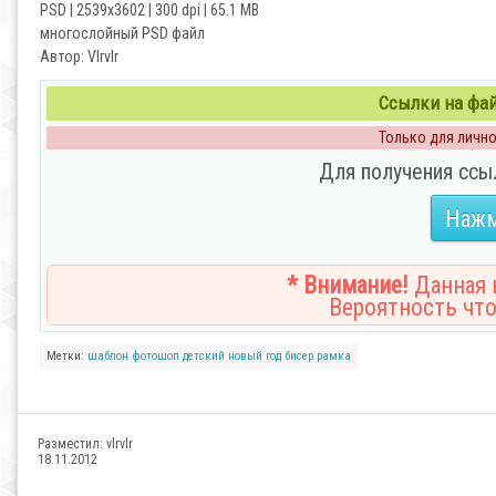
PSD | 2539x3602 | 300 dpi | 65.1 MB
многослойный PSD файл
Автор: Vlrvlr
Ссылки на файл
Только для личног
Для получения ссы
Нажм
* Внимание!
Данная н
Вероятность что
Метки:
шаблон
фотошоп
детский
новый год
бисер
рамка
Разместил:
vlrvlr
18.11.2012