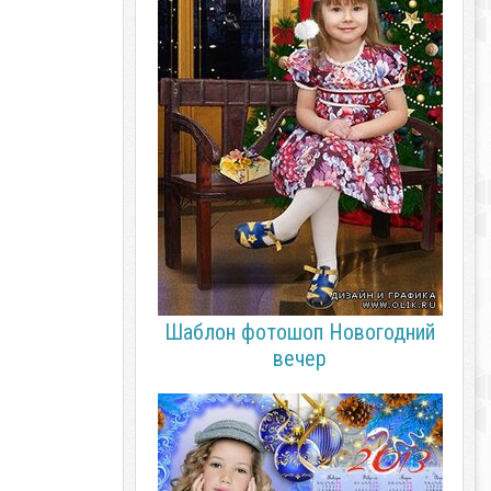
Шаблон фотошоп Новогодний
вечер