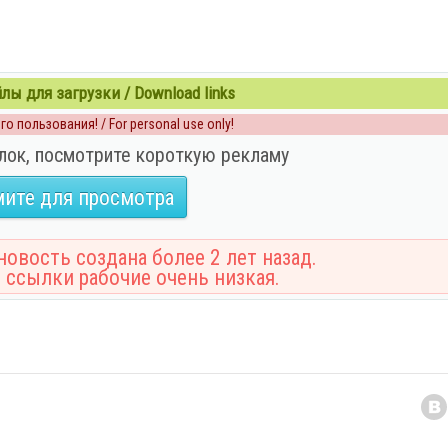
ы для загрузки / Download links
о пользования! / For personal use only!
лок, посмотрите короткую рекламу
ите для просмотра
овость создана более 2 лет назад.
 ссылки рабочие очень низкая.