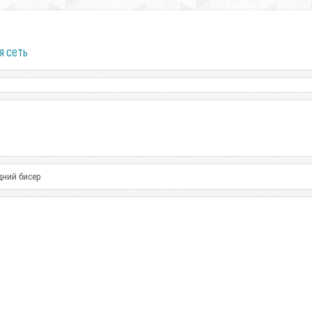
я сеть
дний бисер