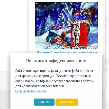
Детский шаблон для фотошоп
- Новогодний король
Политика конфиденциальности
Сайт использует идентификационные файлы cookies
для хранения информации. "Cookies" представляют
собой файлы, которые могут использоваться сайтом
для идентификации посетителей...
Больше информации
Принять
Настройка