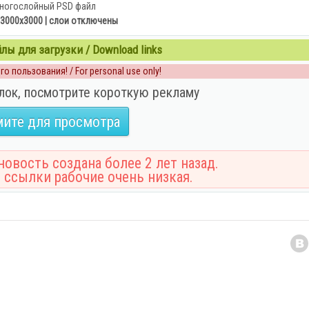
ногослойный PSD файл
| 3000x3000 | слои отключены
ы для загрузки / Download links
о пользования! / For personal use only!
лок, посмотрите короткую рекламу
ите для просмотра
овость создана более 2 лет назад.
 ссылки рабочие очень низкая.