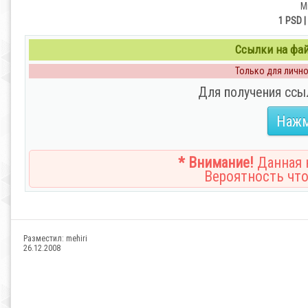
М
1 PSD 
Ссылки на файл
Только для личног
Для получения ссы
Нажм
* Внимание!
Данная н
Вероятность что
Разместил:
mehiri
26.12.2008