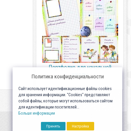
Портфолио для начальной
школы
Политика конфиденциальности
Сайт использует идентификационные файлы cookies
для хранения информации. "Cookies" представляют
собой файлы, которые могут использоваться сайтом
для идентификации посетителей...
Больше информации
Принять
Настройка