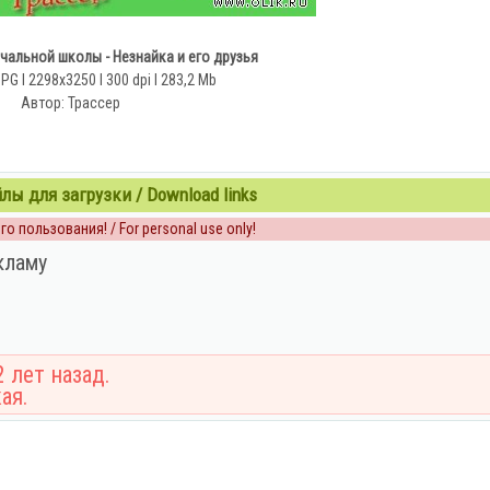
чальной школы - Незнайка и его друзья
PG l 2298x3250 l 300 dpi l 283,2 Mb
Автор: Трассер
ы для загрузки / Download links
о пользования! / For personal use only!
кламу
 лет назад.
ая.