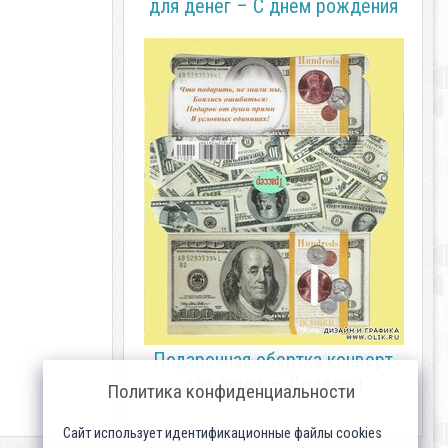
для денег – С днем рождения
Подарочная обертка конверт
для денег – Доллары
Политика конфиденциальности
Сайт использует идентификационные файлы cookies