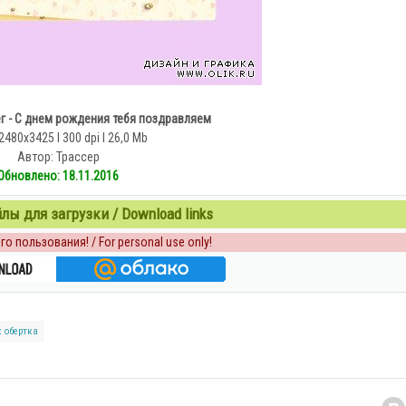
г - С днем рождения тебя поздравляем
2480x3425 l 300 dpi l 26,0 Mb
Автор: Трассер
Обновлено: 18.11.2016
ы для загрузки / Download links
о пользования! / For personal use only!
к
обертка