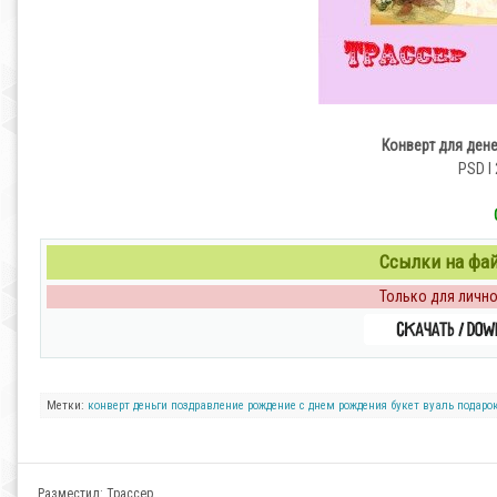
Конверт для дене
PSD l 
Ссылки на файл
Только для личног
Метки:
конверт
деньги
поздравление
рождение
с днем рождения
букет
вуаль
подаро
Разместил:
Трассер