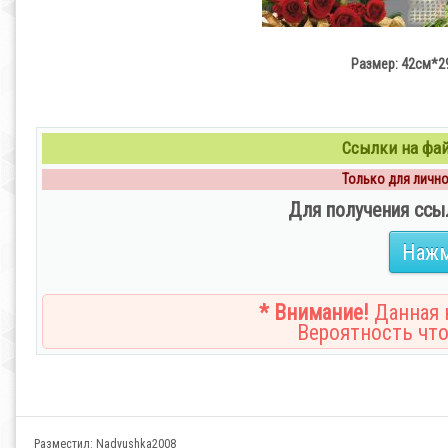
Размер: 42см*29
Ссылки на файл
Только для личног
Для получения ссы
Нажм
* Внимание!
Данная н
Вероятность что
Разместил:
Nadyushka2008