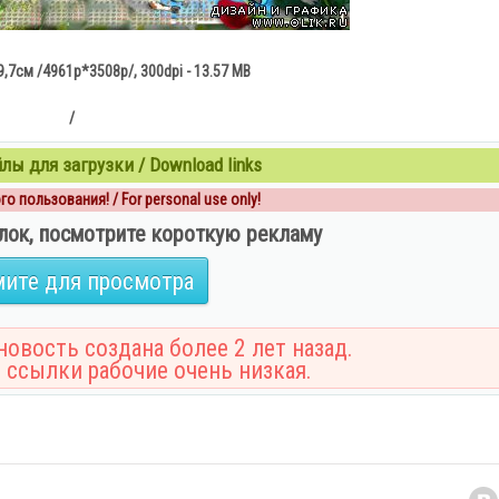
,7см /4961p*3508p/, 300dpi - 13.57 MB
/
ы для загрузки / Download links
о пользования! / For personal use only!
лок, посмотрите короткую рекламу
ите для просмотра
овость создана более 2 лет назад.
 ссылки рабочие очень низкая.